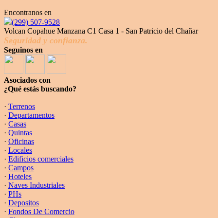
Encontranos en
(299) 507-9528
Volcan Copahue Manzana C1 Casa 1 - San Patricio del Chañar
Seguridad y confianza.
Seguinos en
Asociados con
¿Qué estás buscando?
·
Terrenos
·
Departamentos
·
Casas
·
Quintas
·
Oficinas
·
Locales
·
Edificios comerciales
·
Campos
·
Hoteles
·
Naves Industriales
·
PHs
·
Depositos
·
Fondos De Comercio