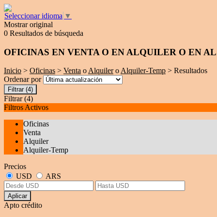
Seleccionar idioma
▼
Mostrar original
0 Resultados de búsqueda
OFICINAS EN VENTA O EN ALQUILER O EN A
Inicio
>
Oficinas
>
Venta
o
Alquiler
o
Alquiler-Temp
> Resultados
Ordenar por
Filtrar
(4)
Filtrar
(4)
Filtros Activos
Oficinas
Venta
Alquiler
Alquiler-Temp
Precios
USD
ARS
Aplicar
Apto crédito