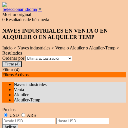
Seleccionar idioma
▼
Mostrar original
0 Resultados de búsqueda
NAVES INDUSTRIALES EN VENTA O EN
ALQUILER O EN ALQUILER TEMP
Inicio
>
Naves industriales
>
Venta
o
Alquiler
o
Alquiler-Temp
>
Resultados
Ordenar por
Filtrar
(4)
Filtrar
(4)
Filtros Activos
Naves industriales
Venta
Alquiler
Alquiler-Temp
Precios
USD
ARS
Aplicar