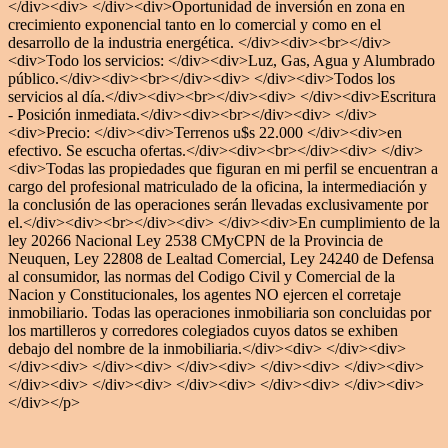
</div><div> </div><div>Oportunidad de inversión en zona en
crecimiento exponencial tanto en lo comercial y como en el
desarrollo de la industria energética. </div><div><br></div>
<div>Todo los servicios: </div><div>Luz, Gas, Agua y Alumbrado
público.</div><div><br></div><div> </div><div>Todos los
servicios al día.</div><div><br></div><div> </div><div>Escritura
- Posición inmediata.</div><div><br></div><div> </div>
<div>Precio: </div><div>Terrenos u$s 22.000 </div><div>en
efectivo. Se escucha ofertas.</div><div><br></div><div> </div>
<div>Todas las propiedades que figuran en mi perfil se encuentran a
cargo del profesional matriculado de la oficina, la intermediación y
la conclusión de las operaciones serán llevadas exclusivamente por
el.</div><div><br></div><div> </div><div>En cumplimiento de la
ley 20266 Nacional Ley 2538 CMyCPN de la Provincia de
Neuquen, Ley 22808 de Lealtad Comercial, Ley 24240 de Defensa
al consumidor, las normas del Codigo Civil y Comercial de la
Nacion y Constitucionales, los agentes NO ejercen el corretaje
inmobiliario. Todas las operaciones inmobiliaria son concluidas por
los martilleros y corredores colegiados cuyos datos se exhiben
debajo del nombre de la inmobiliaria.</div><div> </div><div>
</div><div> </div><div> </div><div> </div><div> </div><div>
</div><div> </div><div> </div><div> </div><div> </div><div>
</div></p>